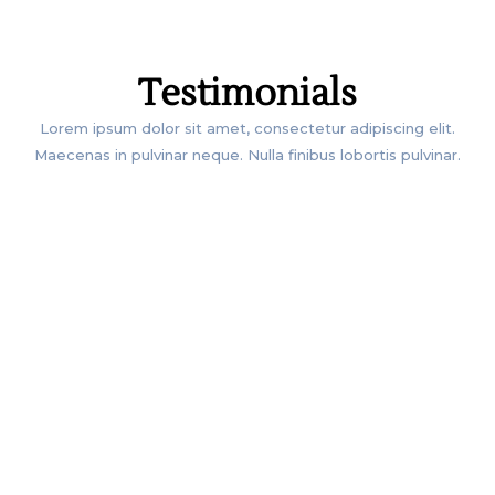
CLIENTS
Testimonials
Lorem ipsum dolor sit amet, consectetur adipiscing elit.
Maecenas in pulvinar neque. Nulla finibus lobortis pulvinar.
REVIEWS
Qui sequitur mutationem consuetudium
lectorum. Mirum est notare quam littera
gothica, quam nunc putamus parum
claram seacula quarta decima et quinta
decima.