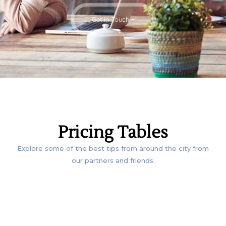
Get in Touch +
COST OF
Pricing Tables
Explore some of the best tips from around the city from
our partners and friends.
OUR