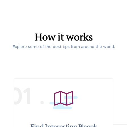
DISCOVER &
How it works
Explore some of the best tips from around the world.
CONNECT
01 .
Find Interesting Placek