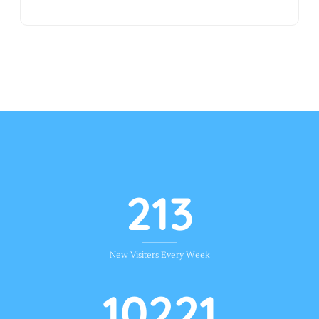
254
New Visiters Every Week
12168