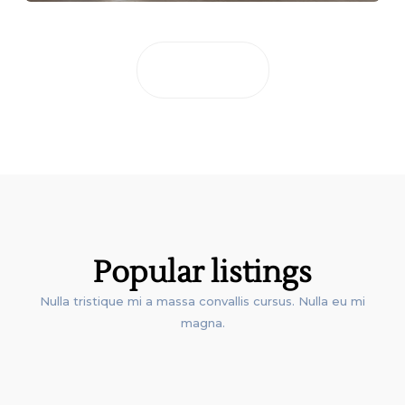
Ver todo
BEST
Popular listings
Nulla tristique mi a massa convallis cursus. Nulla eu mi
magna.
LISTINGS