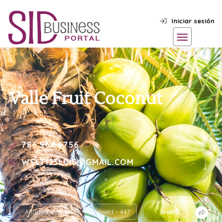
Iniciar sesión
Valle Fruit Coconut
786.964.9756
WSLT123LUIS@GMAIL.COM
Añadir Revisión
Viewed - 447
SHARE