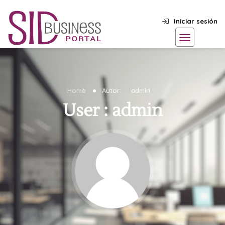
Iniciar sesión
Home
Autor:
admin
User : admin