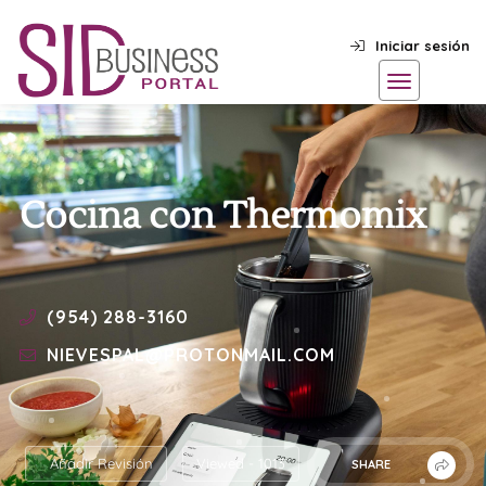
Iniciar sesión
Cocina con Thermomix
(954) 288-3160
NIEVESPAL@PROTONMAIL.COM
Añadir Revisión
Viewed - 1013
SHARE