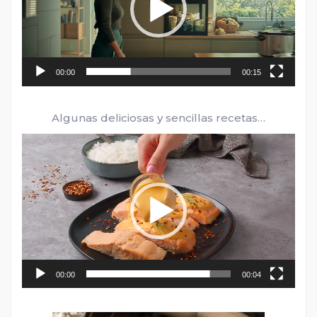
00:00
00:15
Algunas deliciosas y sencillas recetas…
Reproductor
de
vídeo
00:00
00:04