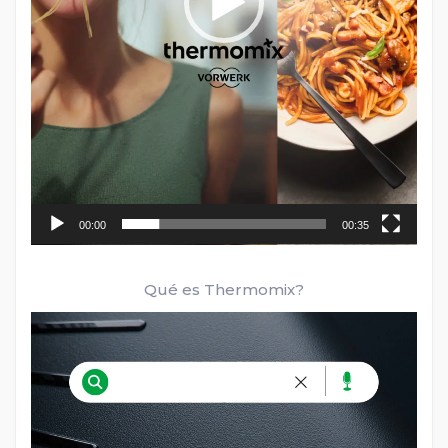
00:00
00:35
Qué es Thermomix?
Reproductor
de
vídeo