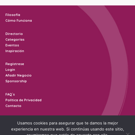
Filosofía
Cómo Funciona
Directorio
Categorías
Eventos
Inspiración
Regístrese
Login
Añadir Negocio
Sponsorship
FAQ´s
Política de Privacidad
Contacto
Usamos cookies para asegurar que te damos la mejor
experiencia en nuestra web. Si continúas usando este sitio,