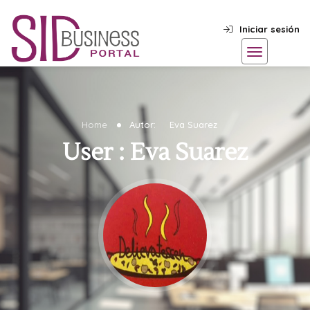
Iniciar sesión
Home
Autor:
Eva Suarez
User : Eva Suarez