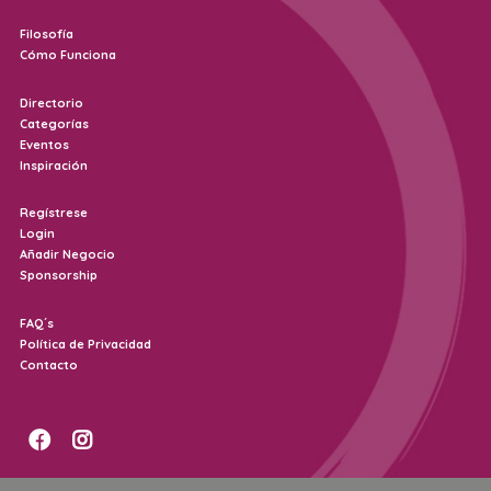
Filosofía
Iniciar sesión
Cómo Funciona
Directorio
Categorías
Eventos
Inspiración
My Account
Regístrese
Login
[user_registration_my_account]
Añadir Negocio
Sponsorship
Archives
agosto 2026
FAQ´s
Política de Privacidad
junio 2026
Contacto
enero 2026
diciembre 2025
noviembre 2025
octubre 2025