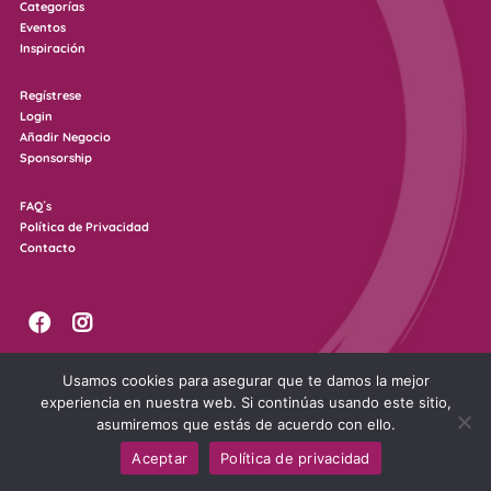
Categorías
Eventos
Inspiración
Regístrese
Login
Añadir Negocio
Sponsorship
FAQ´s
Política de Privacidad
Contacto
Usamos cookies para asegurar que te damos la mejor
experiencia en nuestra web. Si continúas usando este sitio,
© SID Business Portal 2023 / All rights reserved. /
Develop by I3 Publicidad
asumiremos que estás de acuerdo con ello.
Aceptar
Política de privacidad